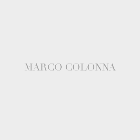
MASSERIA SAN MICHELE WEDDING NEL CUORE DELLA
PUGLIA Ti presento il reportage del matrimonio nella Masseria San
Michele, una splendida location del 1700, situata a Martina Franca, nel
cuore della Valle d’Itria. Personalmente adoro lavorare in questi luoghi
perché si […]
Continue Reading
20
OTT